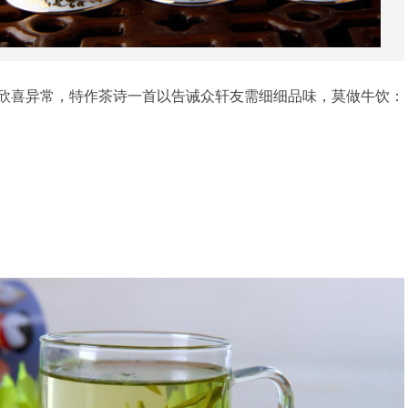
欣喜异常，特作茶诗一首以告诫众轩友需细细品味，莫做牛饮：