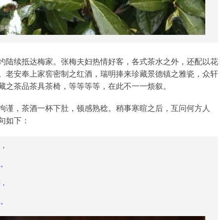
约陆续抵达梅家。张梅夫妇热情好客，各式茶水之外，还配以花
。老安奉上家窖密制之红酒，瑞明捧来珍藏景德镇之雅瓷，众轩
藏之茶品茶具茶椅，等等等等，在此不一一烦叙。
拘谨，茶酒一杯下肚，顿感熟稔。稍事寒暄之后，互问何方人
句如下：
调，
人。
洱，
深。