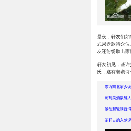
是夜，轩友们如
式果盘款待众位
友还纷纷取出家
轩友初见，些许
氏，遂有老窦诗
东西南北家乡
葡萄美酒欲醉
景德新瓷满普
茶轩古韵入梦