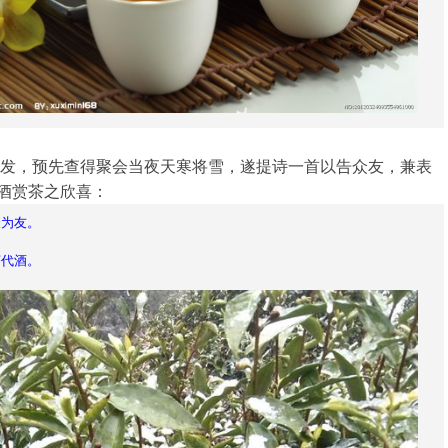
发，预先查得聚会当夜天寒将雪，遂提诗一首以告众友，兼表
酒赏茶之欣喜：
聚为友。
茶代酒。