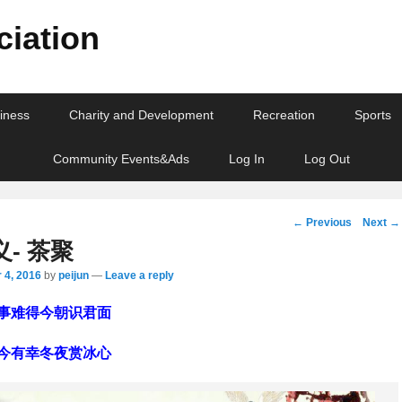
iation
iness
Charity and Development
Recreation
Sports
Community Events&Ads
Log In
Log Out
Post
←
Previous
Next
→
navigation
- 茶聚
 4, 2016
by
peijun
—
Leave a reply
事难得今朝识君面
今有幸冬夜赏冰心