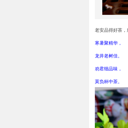
老安品得好茶，
寒暑聚精华，
龙井老树佳。
劝君细品味，
莫负杯中茶。