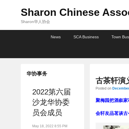
Sharon Chinese Assoc
Sharon华人协会
Primary
Skip
Skip
News
SCA Business
Town Bus
menu
to
to
primary
secondary
content
content
华协事务
古茶轩演义
Posted on
December
2022第六届
聚梅园把酒叙家
沙龙华协委
员会成员
会轩友品茗谈古
May 18, 2022 8:55 PM