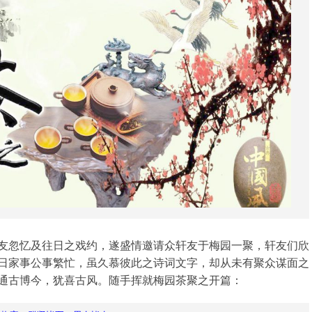
友忽忆及往日之戏约，遂盛情邀请众轩友于梅园一聚，轩友们欣
日家事公事繁忙，虽久慕彼此之诗词文字，却从未有聚众谋面之
通古博今，犹喜古风。随手挥就梅园茶聚之开篇：