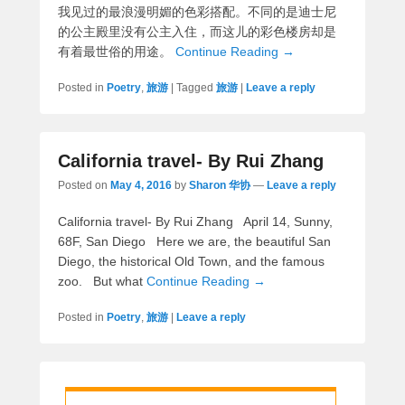
我见过的最浪漫明媚的色彩搭配。不同的是迪士尼
的公主殿里没有公主入住，而这儿的彩色楼房却是
有着最世俗的用途。
Continue Reading →
Posted in
Poetry
,
旅游
|
Tagged
旅游
|
Leave a reply
California travel- By Rui Zhang
Posted on
May 4, 2016
by
Sharon 华协
—
Leave a reply
California travel- By Rui Zhang April 14, Sunny,
68F, San Diego Here we are, the beautiful San
Diego, the historical Old Town, and the famous
zoo. But what
Continue Reading →
Posted in
Poetry
,
旅游
|
Leave a reply