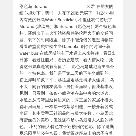
彩色岛 Burano -裴君 在朋友的
细心规划下，我们一人花了20欧元买了一张24小时
内有效的环岛Water Bus ticket, 不但让我们游玩了
Murano (玻璃岛）和 Burano（彩色岛）两个特色岛
屿，还解决了去火车站搭乘弗洛伦萨火车的交通问
题。剩下的时间段里，除了不能免俗的逛逛博物馆
看看教堂爬爬钟楼坐坐Gandola, 剩余的时间坐着
water bus 在威尼斯的主干水道上来来往往，看日出
日落，看过往船只，看历史建筑，看人情风物，觉
得这张票真是物有所值了。 彩色岛是威尼斯主岛外
的一个特色岛。我们是于第二天的下午坐船到的。
初上岸时印象平平，越往里走越觉得渐入佳境。 岛
不大，同行的朋友说岛上居住着渔民，但我基本没
见到，只看到一条条小船停泊在岛中央的水道边。
水道是从海湾里延伸进来的，两三层的家居小楼大
都沿河而建，一栋接一栋紧紧相连。一楼开着各式
小店，其中卖手工针织品的占极大多数，小岛因此
有蕾丝岛的美称，但这还不是小岛最引人入胜的特
色。 小岛的最大特色在于它楼房的色彩。除了迪斯
尼乐园里的公主宫殿，我觉得这座岛上的房子有着