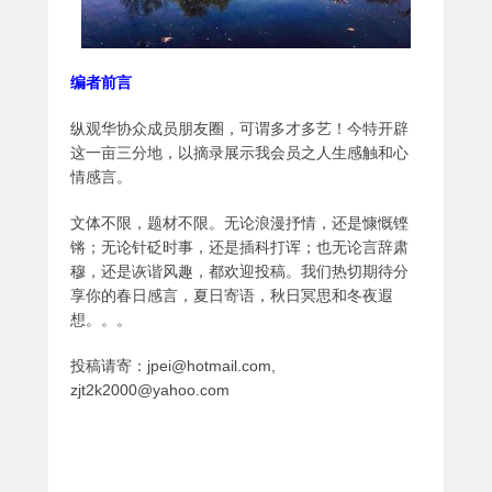
编者前言
纵观华协众成员朋友圈，可谓多才多艺！今特开辟
这一亩三分地，以摘录展示我会员之人生感触和心
情感言。
文体不限，题材不限。无论浪漫抒情，还是慷慨铿
锵；无论针砭时事，还是插科打诨；也无论言辞肃
穆，还是诙谐风趣，都欢迎投稿。我们热切期待分
享你的春日感言，夏日寄语，秋日冥思和冬夜遐
想。。。
投稿请寄：jpei@hotmail.com,
zjt2k2000@yahoo.com