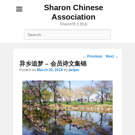
Sharon Chinese
Association
Sharon华人协会
Search
Post
←
Previous
Next
→
navigation
异乡追梦 – 会员诗文集锦
Posted on
March 20, 2016
by
peijun