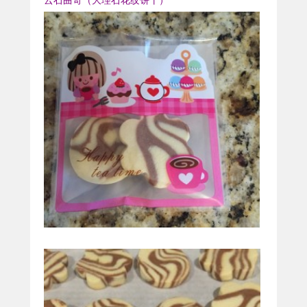
云石曲奇（大理石花纹饼干）