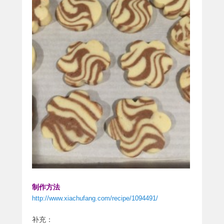
制作方法
http://www.xiachufang.com/recipe/1094491/
补充：