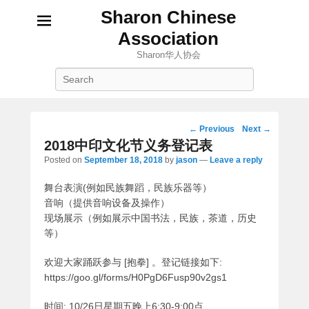
Sharon Chinese
Association
Sharon华人协会
Search
Post
←
Previous
Next
→
navigation
2018中印文化节义务登记表
Posted on
September 18, 2018
by
jason
—
Leave a reply
舞台表演(例如民族舞蹈，民族乐器等）
音响（提供音响设备及操作）
现场展示（例如展示中国书法，民族，茶道，历史
等）
欢迎大家踊跃参与 [抱拳] 。登记链接如下:
https://goo.gl/forms/H0PgD6Fusp90v2gs1
时间: 10/26日星期五晚上6:30-9:00点