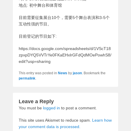
地点: 初中舞台和体育馆
目前需要征集展台10个，需要5个舞台表演和3-5个
互动性强的节目。
目前登记的节目如下:
https://docs.google.com/spreadsheets/d/1VScT18
zpxpDYQ5VVTrYe0FKaEHxlrGFdQdMOePowhS8/
edit?usp=sharing
This entry was posted in
News
by
jason
. Bookmark the
permalink
.
Leave a Reply
You must be
logged in
to post a comment.
This site uses Akismet to reduce spam.
Learn how
your comment data is processed.