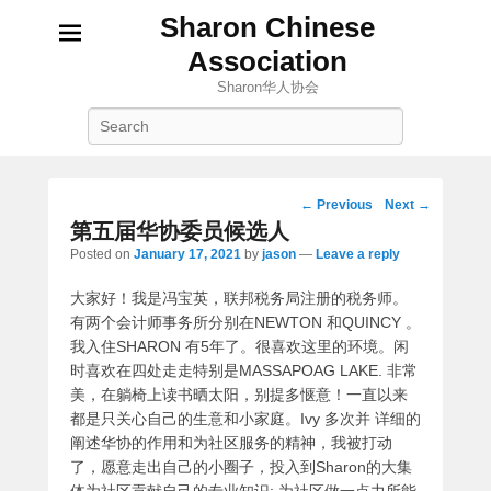
Sharon Chinese
Association
Sharon华人协会
Search
Post
←
Previous
Next
→
navigation
第五届华协委员候选人
Posted on
January 17, 2021
by
jason
—
Leave a reply
大家好！我是冯宝英，联邦税务局注册的税务师。
有两个会计师事务所分别在NEWTON 和QUINCY 。
我入住SHARON 有5年了。很喜欢这里的环境。闲
时喜欢在四处走走特别是MASSAPOAG LAKE. 非常
美，在躺椅上读书晒太阳，别提多惬意！一直以来
都是只关心自己的生意和小家庭。Ivy 多次并 详细的
阐述华协的作用和为社区服务的精神，我被打动
了，愿意走出自己的小圈子，投入到Sharon的大集