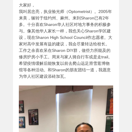
大家好，
我叫居忠亮，执业验光师（Optometrist）。2005年
来美，辗转于纽约州、麻州。来到Sharon已有2年
多。十分喜欢Sharon华人社区对地方事务的积极参
与。像其他华人家长一样，我也关心Sharon学区建
设，现在Sharon High School Council作志愿者。大
家对高中发展有益的建议，我会尽量转达给校长。
工作之余喜欢呆在Sharon DIY群，做些力所能及的
修房护房小手工。周末与家人骑自行车或是走trail。
希望疫情缓解后能恢复以前去爬山远足滑雪逛博物
馆等各种活动。和Sharon的朋友团结一道，我愿意
为华人社区建设添砖加瓦。