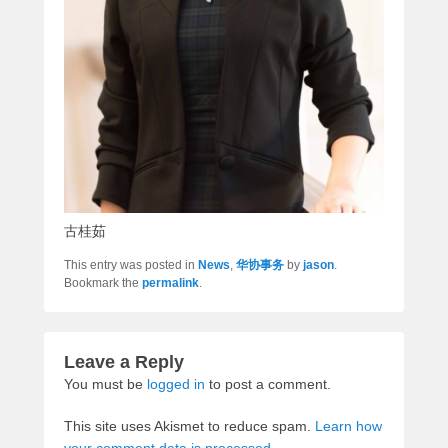
古桂茹
This entry was posted in
News
,
华协事务
by
jason
.
Bookmark the
permalink
.
Leave a Reply
You must be
logged in
to post a comment.
This site uses Akismet to reduce spam.
Learn how
your comment data is processed.