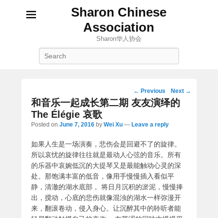
Sharon Chinese
Association
Sharon华人协会
Search
Post
←
Previous
Next
→
navigation
和音乐一起成长第二期 友友演绎的
The Élégie 哀歌
Posted on
June 7, 2016
by
Wei Xu
—
Leave a reply
如果人生是一场演奏，悲伤会是回避不了的旋律。
所以哀忧的旋律往往就是最动人心弦的音乐。
所有
的乐器中哀婉低沉的大提琴又是最能触动心灵的深
处。那饱满丰富的低音，像用手慢慢插入看似平
静，清澈的湖水底部， 将日月沉积的淤泥，慢慢捧
出，搅动，心底的悲伤就像混浊的湖水一样弥漫开
来，翻滚卷动，侵入身心。让沉醉其中的聆听者能