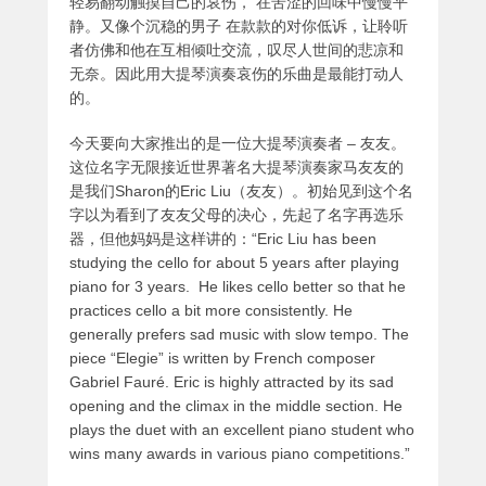
轻易翻动触摸自己的哀伤， 在苦涩的回味中慢慢平
静。又像个沉稳的男子 在款款的对你低诉，让聆听
者仿佛和他在互相倾吐交流，叹尽人世间的悲凉和
无奈。因此用大提琴演奏哀伤的乐曲是最能打动人
的。
今天要向大家推出的是一位大提琴演奏者 – 友友。
这位名字无限接近世界著名大提琴演奏家马友友的
是我们Sharon的Eric Liu（友友）。初始见到这个名
字以为看到了友友父母的决心，先起了名字再选乐
器，但他妈妈是这样讲的：“Eric Liu has been
studying the cello for about 5 years after playing
piano for 3 years. He likes cello better so that he
practices cello a bit more consistently. He
generally prefers sad music with slow tempo. The
piece “Elegie” is written by French composer
Gabriel Fauré. Eric is highly attracted by its sad
opening and the climax in the middle section. He
plays the duet with an excellent piano student who
wins many awards in various piano competitions.”